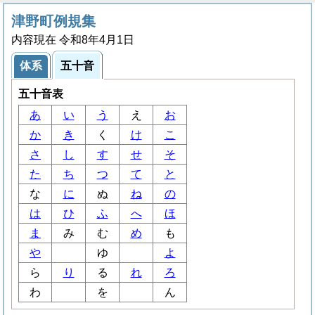
津野町例規集
内容現在 令和8年4月1日
体系
五十音
五十音表
あ
い
う
え
お
か
き
く
け
こ
さ
し
す
せ
そ
た
ち
つ
て
と
な
に
ぬ
ね
の
は
ひ
ふ
へ
ほ
ま
み
む
め
も
や
ゆ
よ
ら
り
る
れ
ろ
わ
を
ん