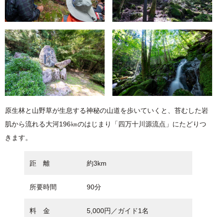
原生林と山野草が生息する神秘の山道を歩いていくと、苔むした岩
肌から流れる大河196㎞のはじまり「四万十川源流点」にたどりつ
きます。
距 離
約3km
所要時間
90分
料 金
5,000円／ガイド1名