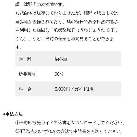
護、津野氏の本拠地です。
お城自体は現存しておりませんが、姫野々城址までは
遊歩道が整備されており、城の特長である自然の地形
を利用した強固な「畝状竪堀群（うねじょうたてぼり
ぐん）」など、当時の様子を垣間見ることができま
す。
距 離
約4km
所要時間
90分
料 金
5,000円／ガイド1名
●申込方法
①津野町観光ガイド申込書をダウンロードしてください。
②下記3点のいずれかの方法で申請書をお送りください。