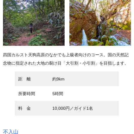
四国カルスト天狗高原のなかでも上級者向けのコース。国の天然記
念物に指定された大地の裂け目「大引割・小引割」を目指します。
距 離
約9km
所要時間
5時間
料 金
10,000円／ガイド1名
不入山