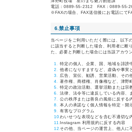
津野町役場 星のまち魅力創造課
電話：0889-55-2312 FAX：0889-55-2
※FAXの場合、FAX送信後にお電話にて
6.禁止事項
当ページをご利用いただく際には、以下
に該当すると判断した場合、利用者に断
た、必要と判断した場合には当該アカウ
特定の個人、企業、国、地域を誹謗
他者になりすますなど、虚偽や事実
広告、宣伝、勧誘、営業活動、その
著作権、商標権、肖像権など、津野
特定の政治活動、選挙活動または宗
法律、法令等に違反している内容、
公の秩序または善良の風俗に反する
本人の承諾なく個人情報を特定・開
有害なプログラム
わいせつな表現などを含む不適切な
Instagram 利用規約に反する内容
その他、当ページの運営上、他人に