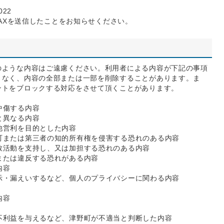
022
FAXを送信したことをお知らせください。
のような内容はご遠慮ください。利用者による内容が下記の事項
りなく、内容の全部または一部を削除することがあります。ま
ントをブロックする対応をさせて頂くことがあります。
中傷する内容
と異なる内容
他営利を目的とした内容
町または第三者の知的所有権を侵害する恐れのある内容
教活動を支持し、又は加担する恐れのある内容
または違反する恐れがある内容
内容
示・漏えいするなど、個人のプライバシーに関わる内容
内容
不利益を与えるなど、津野町が不適当と判断した内容