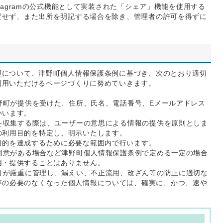
tagramの公式機能として実装された「シェア」機能を使用する
変せず、また出所を明記する場合を除き、管理者の許可を得ずに
理について、津野町個人情報保護条例に基づき、次のとおり適切
利用いただけるページづくりに努めていきます。
野町が提供を受けた、住所、氏名、電話番号、Eメールアドレス
いいます。
を収集する際は、ユーザーの意思による情報の提供を原則としま
の利用目的を特定し、明示いたします。
目的を達成するために必要な範囲内で行います。
同意がある場合など津野町個人情報保護条例で定める一定の場合
用・提供することはありません。
町が厳重に管理し、漏えい、不正流用、改ざん等の防止に適切な
存の必要のなくなった個人情報については、確実に、かつ、速や