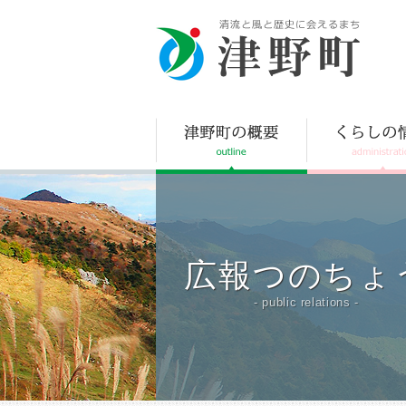
津野町
広報つのちょ
- public relations -