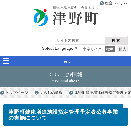
総合トップへ
津野町
検索
Select Language
▼
文字サイズ
標準
拡大
menu
くらしの情報
- administration -
トップページ
くらしの情報
津野町健康増進施設指定管理予
津野町健康増進施設指定管理予定者公募事業
の実施について