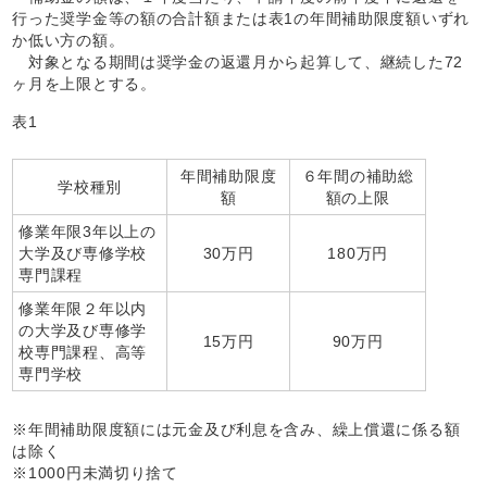
行った奨学金等の額の合計額または表1の年間補助限度額いずれ
か低い方の額。
対象となる期間は奨学金の返還月から起算して、継続した72
ヶ月を上限とする。
表1
年間補助限度
６年間の補助総
学校種別
額
額の上限
修業年限3年以上の
大学及び専修学校
30万円
180万円
専門課程
修業年限２年以内
の大学及び専修学
15万円
90万円
校専門課程、高等
専門学校
※年間補助限度額には元金及び利息を含み、繰上償還に係る額
は除く
※1000円未満切り捨て