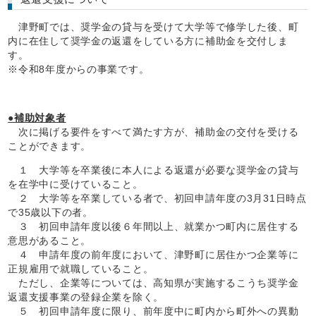
津野町では、奨学金の貸与を受けて大学等で修学した後、町
内に在住して奨学金の返還をしている方に補助金を交付しま
す。
※令和8年度からの事業です。
●補助対象者
次に掲げる要件をすべて満たす方が、補助金の交付を受ける
ことができます。
１ 大学等を卒業後に本人による返還が必要な奨学金の貸与
を在学中に受けていること。
２ 大学等を卒業している者で、初回申請年度の3月31日時点
で35歳以下の者。
３ 初回申請年度以後６年間以上、就業かつ町内に居住する
意思があること。
４ 申請年度の前年度において、津野町に居住かつ企業等に
正規雇用で就職していること。
ただし、企業等については、高知県が実施するこうち奨学金
返還支援事業の登録企業を除く。
５ 初回申請年度に限り、前年度中に町内から町外への異動