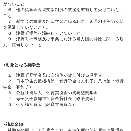
がないこと。
６ 他の奨学金返還支援制度の支援を重複して受けていない
こと。
７ 奨学金の返還及び奨学金に係る利息、延滞利子等の支払
を延滞していないこと。
８ 津野町税等を滞納していないこと。
９ 津野町の事務及び事業における暴力団の排除に関する規
則に該当しないこと。
●対象となる奨学金
１ 津野町奨学金又は自治体が貸し付ける奨学金
２ 日本学生支援機構第１種奨学金（無利子）又は第２種奨
学金（有利子）
３ 公益社団法人土佐育英協会の貸与型奨学金
４ 母子父子寡婦福祉資金貸付金（修学資金）
５ 生活福祉資金（教育支援資金）
●補助金額
補助金の額は、１年度当たり、申請年度の前年度中に返還を