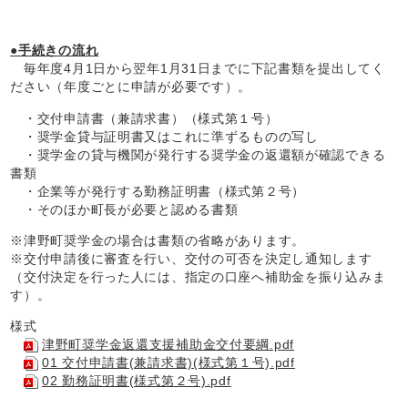
●手続きの流れ
毎年度4月1日から翌年1月31日までに下記書類を提出してく
ださい（年度ごとに申請が必要です）。
・交付申請書（兼請求書）（様式第１号）
・奨学金貸与証明書又はこれに準ずるものの写し
・奨学金の貸与機関が発行する奨学金の返還額が確認できる
書類
・企業等が発行する勤務証明書（様式第２号）
・そのほか町長が必要と認める書類
※津野町奨学金の場合は書類の省略があります。
※交付申請後に審査を行い、交付の可否を決定し通知します
（交付決定を行った人には、指定の口座へ補助金を振り込みま
す）。
様式
津野町奨学金返還支援補助金交付要綱.pdf
01 交付申請書(兼請求書)(様式第１号).pdf
02 勤務証明書(様式第２号).pdf