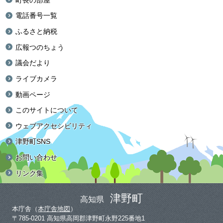
電話番号一覧
ふるさと納税
広報つのちょう
議会だより
ライブカメラ
動画ページ
このサイトについて
ウェブアクセシビリティ
津野町SNS
お問い合わせ
リンク集
津野町
高知県
本庁舎（
本庁舎地図
）
〒785-0201 高知県高岡郡津野町永野225番地1