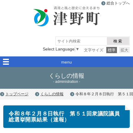
総合トップへ
津野町
検索
Select Language
▼
文字サイズ
標準
拡大
menu
くらしの情報
- administration -
トップページ
くらしの情報
令和８年２月８日執行 第５１
令和８年２月８日執行 第５１回衆議院議員
総選挙開票結果（速報）