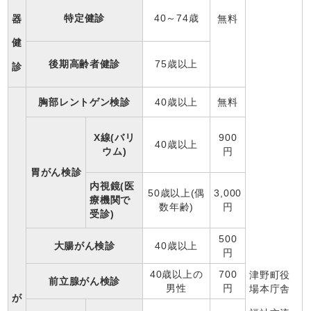
特定健診
40～74歳
無料
器
健
後期高齢者健診
75歳以上
診
胸部レントゲン検診
40歳以上
無料
900
X線(バリ
40歳以上
円
ウム)
胃がん検診
内視鏡(医
3,000
50歳以上(偶
療機関で
円
数年齢)
受診)
500
大腸がん検診
40歳以上
円
40歳以上の
700
津野町役
前立腺がん検診
男性
円
場本庁舎
が