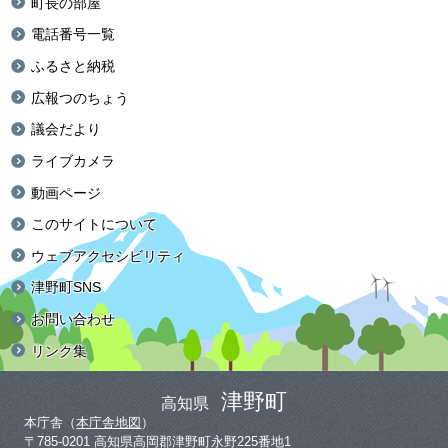
町長の部屋
電話番号一覧
ふるさと納税
広報つのちょう
議会だより
ライブカメラ
動画ページ
このサイトについて
ウェブアクセシビリティ
津野町SNS
お問い合わせ
リンク集
津野町
高知県
本庁舎（
本庁舎地図
）
〒785-0201 高知県高岡郡津野町永野225番地1