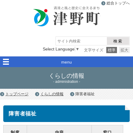
総合トップへ
津野町
検索
Select Language
▼
文字サイズ
標準
拡大
menu
くらしの情報
- administration -
トップページ
くらしの情報
障害者福祉
障害者福祉
制度
内容
窓口