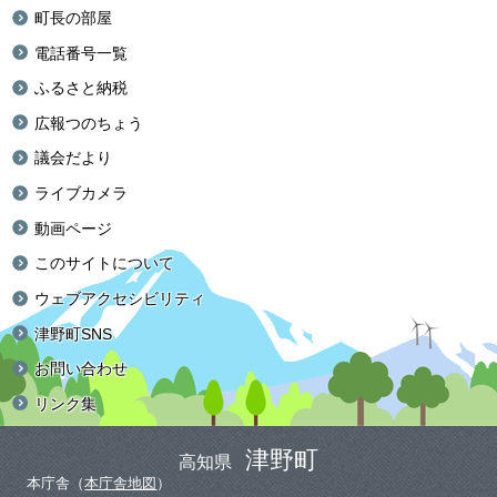
町長の部屋
電話番号一覧
ふるさと納税
広報つのちょう
議会だより
ライブカメラ
動画ページ
このサイトについて
ウェブアクセシビリティ
津野町SNS
お問い合わせ
リンク集
津野町
高知県
本庁舎（
本庁舎地図
）