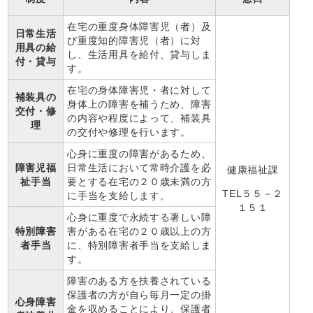
在宅の重度身体障害児（者）及
日常生活
び重度知的障害児（者）に対
用具の給
し、生活用具を給付、貸与しま
付・貸与
す。
在宅の身体障害児・者に対して
補装具の
身体上の障害を補うため、障害
交付・修
の内容や程度によって、補装具
理
の交付や修理を行います。
心身に重度の障害があるため、
障害児福
日常生活において常時介護を必
健康福祉課
祉手当
要とする在宅の２０歳未満の方
TEL５５－２
に手当を支給します。
１５１
心身に重度で永続する著しい障
特別障害
害がある在宅の２０歳以上の方
者手当
に、特別障害者手当を支給しま
す。
障害のある方を扶養されている
保護者の方が自ら毎月一定の掛
心身障害
金を収めることにより、保護者