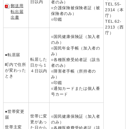
日以内
者のみ）
TEL.55-
郵送用
○介護保険被保険者証（被
2314（本
転出届
保険者のみ）
庁）
出書
○印鑑
TEL.62-
2313（西
庁）
○国民健康保険証（加入者
のみ）
○国民年金手帳（加入者の
み）
●転居届
転居した
○各種医療受給者証（該当
町内で住所
日から１
者のみ）
が変わった
４日以内
○障害者手帳（所持者の
とき
み）
○印鑑
○通知カードまたは個人番
号カード
●世帯変更
世帯に変
○国民健康保険証（加入者
届
更があっ
のみ）
世帯主変
た日から
○各種医療費受給者証（該