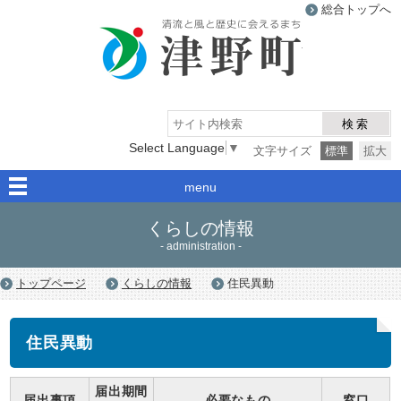
総合トップへ
津野町
検索
Select Language
▼
文字サイズ
標準
拡大
menu
くらしの情報
- administration -
トップページ
くらしの情報
住民異動
住民異動
届出期間
届出事項
必要なもの
窓口