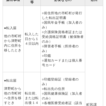
等
○前住所地の市町村が発行
した転出証明書
○国民年金手帳（加入者の
み）
●転入届
○介護保険資格者証または
転入した
他の市町村
受給資格証明書（被保険者
日から１
から津野町
のみ）
４日以内
内に住所を
○障害者手帳（所持者の
移したとき
み）
○印鑑
○通知カードまたは個人番
号カード
○印鑑登録証（登録者の
●転出届
み）
津野町から
○転出先の住所
他の市町村
転出前、
○国民健康保険証（加入者
へ住所を移
または転
のみ）
すとき
出後１４
○各種医療受給者証（該当
町民課