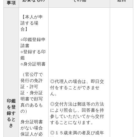
事項
【本人が申
請する場
合】
○印鑑登録申
請書
○登録する印
鑑
○身分証明書
（官公庁で
発行の免許
◎代理人の場合は、即日交
証・許可
付をすることができませ
証・身分証
ん。
明書で顔写
印鑑
◎交付方法は郵送等の方法
真のあるも
を登
により照会し、回答書を持
の）
録す
参していただいてから交付
ると
身分証明書
することになります。
き
がない場合
◎１５歳未満の者及び成年
保証人が必