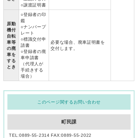
○譲渡証明書
○登録者の印
鑑
原動
○ナンバープ
機付
レート
自転
○標識交付申
車等
必要な場合、廃車証明書を
請書
の廃
交付します。
○登録者の廃
車を
車申請書
する
（代理人が
とき
手続きする
場合）
このページ関するお問い合わせ
町民課
TEL:0889-55-2314 FAX:0889-55-2022