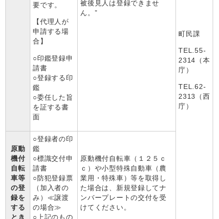
被後見人は登録できませ
要です。
ん。”
【代理人が
申請する場
町民課
合】
TEL.55-
○印鑑登録申
2314（本
請書
庁）
○登録する印
TEL.62-
鑑
2313（西
○委任した旨
庁）
を証する書
面
○登録者の印
原動
鑑
機付
○標識交付申
原動機付自転車（１２５ｃ
自転
請書
ｃ）や小型特殊自動車（農
車等
○防犯登録票
業用・特殊車）等を取得し
の登
（加入者の
た場合は、新規登録してナ
録を
み）≪譲渡
ンバープレートの交付を受
する
の場合≫
けてください。
とき
○上記のもの