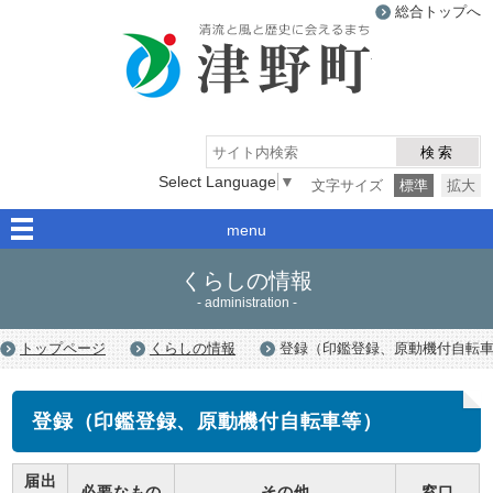
総合トップへ
津野町
検索
Select Language
▼
文字サイズ
標準
拡大
menu
くらしの情報
- administration -
トップページ
くらしの情報
登録（印鑑登録、原動機付自転
登録（印鑑登録、原動機付自転車等）
届出
必要なもの
その他
窓口