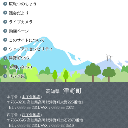
広報つのちょう
議会だより
ライブカメラ
動画ページ
このサイトについて
ウェブアクセシビリティ
津野町SNS
お問い合わせ
リンク集
津野町
高知県
本庁舎（
本庁舎地図
）
〒785-0201 高知県高岡郡津野町永野225番地1
TEL：0889-55-2311/FAX：0889-55-2022
西庁舎（
西庁舎地図
）
〒785-0595 高知県高岡郡津野町力石2870番地
TEL：0889-62-2311/FAX：0889-62-3519