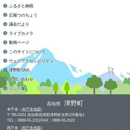
ふるさと納税
広報つのちょう
議会だより
ライブカメラ
動画ページ
このサイトについて
ウェブアクセシビリティ
津野町SNS
お問い合わせ
リンク集
津野町
高知県
本庁舎（
本庁舎地図
）
〒785-0201 高知県高岡郡津野町永野225番地1
TEL：0889-55-2311/FAX：0889-55-2022
西庁舎（
西庁舎地図
）