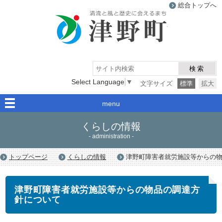
総合トップへ
津野町
検索
Select Language
▼
文字サイズ
標準
拡大
menu
くらしの情報
- administration -
トップページ
くらしの情報
津野町障害者就労施設等からの
津野町障害者就労施設等からの物品の調達方
針について