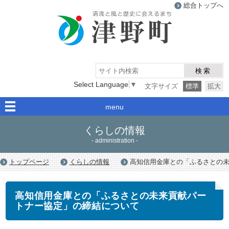
総合トップへ
津野町
検索
Select Language
▼
文字サイズ
標準
拡大
menu
くらしの情報
- administration -
トップページ
くらしの情報
高知信用金庫との「ふるさとの
高知信用金庫との「ふるさとの未来貢献パー
トナー協定」の締結について