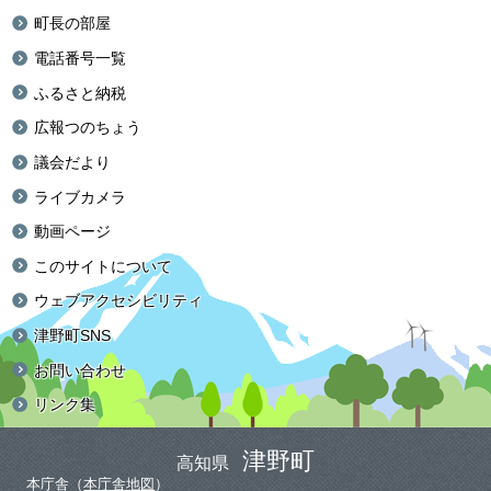
町長の部屋
電話番号一覧
ふるさと納税
広報つのちょう
議会だより
ライブカメラ
動画ページ
このサイトについて
ウェブアクセシビリティ
津野町SNS
お問い合わせ
リンク集
津野町
高知県
本庁舎（
本庁舎地図
）