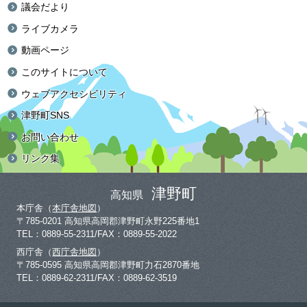
議会だより
ライブカメラ
動画ページ
このサイトについて
ウェブアクセシビリティ
津野町SNS
お問い合わせ
リンク集
津野町
高知県
本庁舎（
本庁舎地図
）
〒785-0201 高知県高岡郡津野町永野225番地1
TEL：0889-55-2311/FAX：0889-55-2022
西庁舎（
西庁舎地図
）
〒785-0595 高知県高岡郡津野町力石2870番地
TEL：0889-62-2311/FAX：0889-62-3519