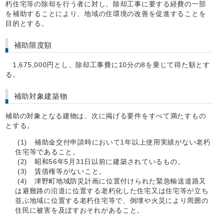
朽住宅等の除却を行う者に対し、除却工事に要する経費の一部
を補助することにより、地域の住環境の改善を促進することを
目的とする。
補助限度額
1,675,000円とし、除却工事費に10分の8を乗じて得た額とす
る。
補助対象建築物
補助の対象となる建物は、次に掲げる要件をすべて満たすもの
とする。
(1) 補助金交付申請時において1年以上使用実績がない老朽
住宅等であること。
(2) 昭和56年5月31日以前に建築されているもの。
(3) 賃借権等がないこと。
(4) 津野町地域防災計画に位置付けられた緊急輸送道路又
は避難路の沿道に位置する老朽化した住宅又は住宅等が立ち
並ぶ地域に位置する老朽住宅等で、倒壊や火災により周囲の
住民に被害を及ぼすおそれがあること。