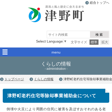
総合トップへ
津野町
検索
Select Language
▼
文字サイズ
標準
拡大
menu
くらしの情報
- administration -
トップページ
くらしの情報
津野町老朽住宅等除却事業補助
津野町老朽住宅等除却事業補助金について
倒壊や火災により周囲の住民に被害を及ぼすおそれのある老