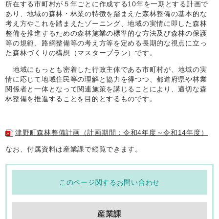
所在する市町村が５年ごとに作成する10年を一期とする計画で
あり、地域の森林・林業の特徴を踏まえた森林整備の基本的な
考え方やこれを踏まえたゾーニング、地域の実情に即した森林
整備を推進するための森林施業の標準的な方法及び森林の保護
等の規範、路網整備等の考え方等を定める長期的な視点に立っ
た森林づくりの構想（マスタープラン）です。
地域にもっとも密着した行政主体である市町村が、地域の実
情に応じて地域住民等の理解と協力を得つつ、都道府県や林業
関係者と一体となって関連施策を講じることにより、適切な森
林整備を推進することを目的とするものです。
津野町森林整備計画（計画期間：令和4年度～令和14年度）
なお、付属資料は産業課で縦覧できます。
このページ関するお問い合わせ
産業課