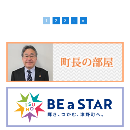
1
2
3
›
»