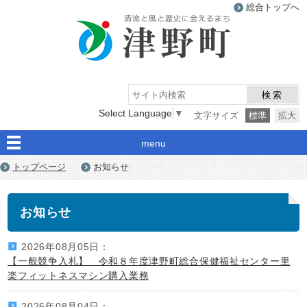
総合トップへ
津野町
検索
Select Language
▼
文字サイズ
標準
拡大
menu
トップページ
お知らせ
お知らせ
2026年08月05日：
【一般競争入札】 令和８年度津野町総合保健福祉センター里
楽フィットネスマシン購入業務
2026年08月04日：