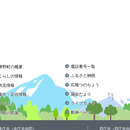
電話番号一覧
津野町の概要
ふるさと納税
くらしの情報
広報つのちょう
防災情報
議会だより
移住・定住情報
ライブカメラ
アクセス
動画ページ
町長の部屋
本庁舎（
本庁舎地図
）
西庁舎（
西庁舎地