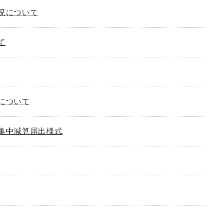
況について
て
について
集中減算届出様式