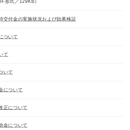
DF形式／129KB）
時交付金の実施状況および効果検証
について
いて
ついて
金について
改正について
助金について