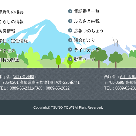
電話番号一覧
津野町の概要
ふるさと納税
くらしの情報
広報つのちょう
防災情報
議会だより
移住・定住情報
ライブカメラ
アクセス
動画ページ
町長の部屋
本庁舎（
本庁舎地図
）
西庁舎（
西庁舎地
〒785-0201 高知県高岡郡津野町永野225番地1
〒785-0595 
TEL：0889-55-2311/FAX：0889-55-2022
TEL：0889-62-23
Copyright© TSUNO TOWN All Right Reserved.