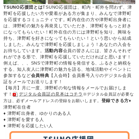
TSUNO応援団とは
TSUNO応援団は、町内・町外を問わず、津
野町を応援したい方や愛着がある方が集まり、みんなで津野町
を応援するコミュニティです。町内在住の方や津野町出身者に
は、津野町の魅力を再発見していただき、津野町をもっと好き
になってもらいたい！町外在住の方には津野町を知り、興味を
持ち、津野町を好きになってもらいたい！という思いから結成
しました。みんなで津野町を応援しましょう！あなたの入会を
お待ちしています。
活動内容
会員の皆さんには、皆さんそれぞ
れができる形で、津野町を応援していただければと思います！
例えば、、、SNSで津野町の情報を発信する、ふるさと納税を
する、知人友人に津野町の魅力を語る、地域活動やイベントに
参加するなど
会員特典
【入会時】会員番号入りのデジタル会員
証をメールでお送りします！
【毎月】月に一度、津野町の旬な情報をメールでお届けしま
す！
デジタル会員証の見本はコチラ
※デジタル会員証が必要な
登録できる方
♦
方は、必ずメールアドレスの登録をお願いします。
津野町在住者
♦ 津野町出身者、ゆかりのある人
♦ 津野町を愛する人
♦ 津野町を応援したい人