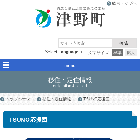
総合トップへ
津野町
検索
Select Language
▼
文字サイズ
標準
拡大
menu
移住・定住情報
- emigration & settled -
トップページ
移住・定住情報
TSUNO応援団
TSUNO応援団