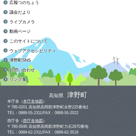
広報つのちょう
議会だより
ライブカメラ
動画ページ
このサイトについて
ウェブアクセシビリティ
津野町SNS
お問い合わせ
リンク集
津野町
高知県
本庁舎（
本庁舎地図
）
〒785-0201 高知県高岡郡津野町永野225番地1
TEL：0889-55-2311/FAX：0889-55-2022
西庁舎（
西庁舎地図
）
〒785-0595 高知県高岡郡津野町力石2870番地
TEL：0889-62-2311/FAX：0889-62-3519