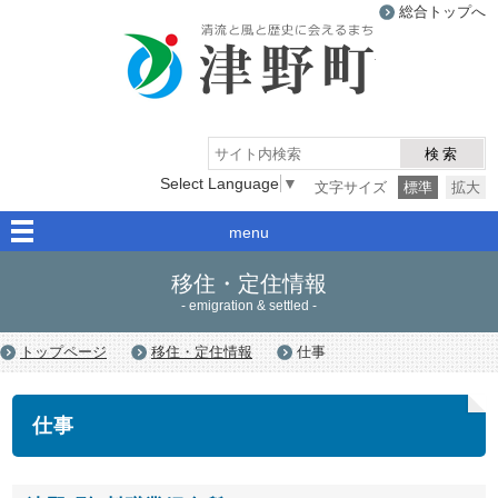
総合トップへ
津野町
検索
Select Language
▼
文字サイズ
標準
拡大
menu
移住・定住情報
- emigration & settled -
トップページ
移住・定住情報
仕事
仕事