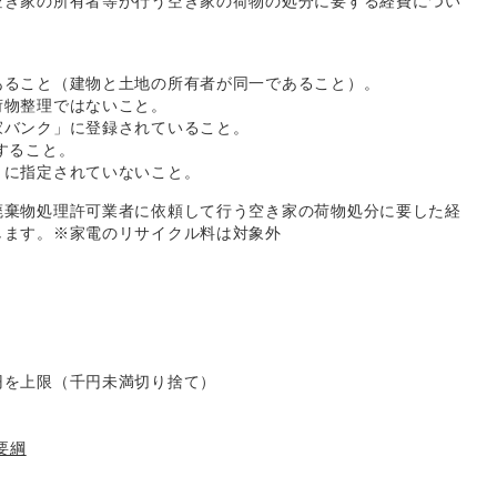
空き家の所有者等が行う空き家の荷物の処分に要する経費につい
あること（建物と土地の所有者が同一であること）。
荷物整理ではないこと。
家バンク」に登録されていること。
すること。
）に指定されていないこと。
廃棄物処理許可業者に依頼して行う空き家の荷物処分に要した経
します。※家電のリサイクル料は対象外
円を上限（千円未満切り捨て）
要綱