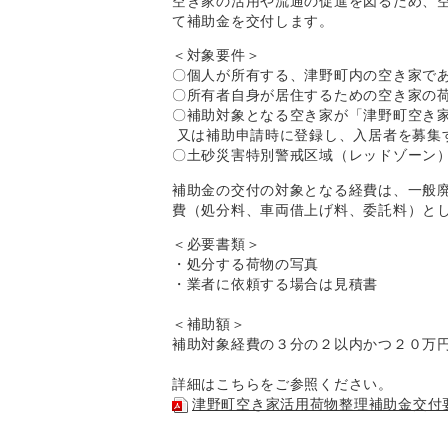
空き家の活用や流通の促進を図るため、
て補助金を交付します。
＜対象要件＞
〇個人が所有する、津野町内の空き家で
〇所有者自身が居住するための空き家の
〇補助対象となる空き家が「津野町空き
又は補助申請時に登録し、入居者を募集
〇土砂災害特別警戒区域（レッドゾーン
補助金の交付の対象となる経費は、一般
費（処分料、車両借上げ料、委託料）と
＜必要書類＞
・処分する荷物の写真
・業者に依頼する場合は見積書
＜補助額＞
補助対象経費の３分の２以内かつ２０万
詳細はこちらをご参照ください。
津野町空き家活用荷物整理補助金交付