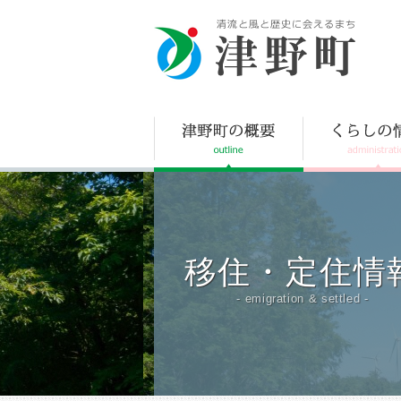
津野町
移住・定住情
- emigration & settled -