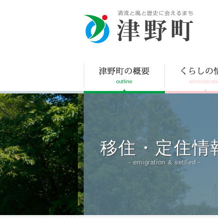
津野町
移住・定住情
- emigration & settled -