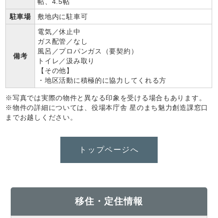
帖、4.5帖
駐車場
敷地内に駐車可
電気／休止中
ガス配管／なし
風呂／プロパンガス（要契約）
備考
トイレ／汲み取り
【その他】
・地区活動に積極的に協力してくれる方
※写真では実際の物件と異なる印象を受ける場合もあります。
※物件の詳細については、役場本庁舎 星のまち魅力創造課窓口
までお越しください。
トップページへ
移住・定住情報