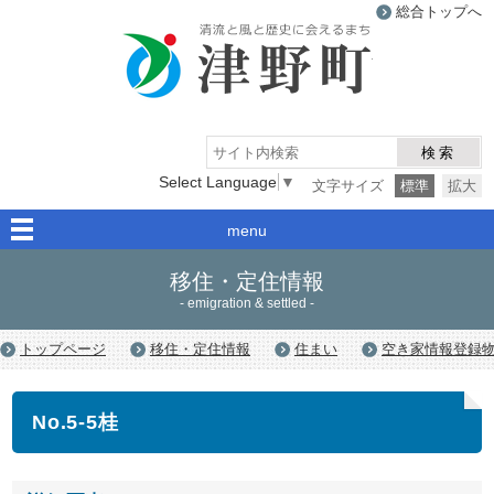
総合トップへ
津野町
検索
Select Language
▼
文字サイズ
標準
拡大
menu
移住・定住情報
- emigration & settled -
トップページ
移住・定住情報
住まい
空き家情報登録
No.5-5
桂