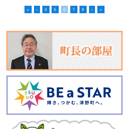
«
‹
4
5
6
7
8
›
»